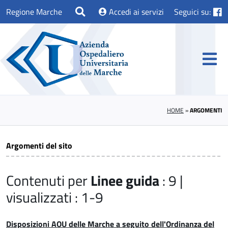
Regione Marche
Accedi ai servizi
Seguici su:
HOME
»
ARGOMENTI
Argomenti del sito
Contenuti per
Linee guida
: 9 |
visualizzati : 1-9
Disposizioni AOU delle Marche a seguito dell'Ordinanza del