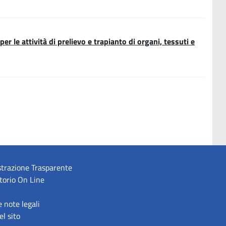
 le attività di prelievo e trapianto di organi, tessuti e
trazione Trasparente
torio On Line
e note legali
l sito