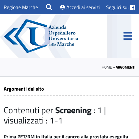
Regione Marche
Accedi ai servizi
Seguici su:
HOME
»
ARGOMENTI
Argomenti del sito
Contenuti per
Screening
: 1 |
visualizzati : 1-1
Prima PET/RM in Italia per il cancro alla prostata eseguita