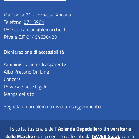
Via Conca 71 - Torrette, Ancona
Telefono:
071 5961
PEC:
aou.ancona@emarche.it
P.Iva e C.F. 01464630423
Dichiarazione di accessibilità
Amministrazione Trasparente
Albo Pretorio On Line
Concorsi
Privacy e note legali
Mappa del sito
Segnala un problema o invia un suggerimento
Il sito istituzionale dell'
Azienda Ospedaliero Universitaria
delle Marche
è un progetto realizzato da
ISWEB S.p.A.
con la