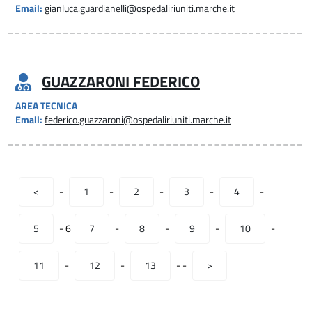
Email:
gianluca.guardianelli@ospedaliriuniti.marche.it
GUAZZARONI FEDERICO
AREA TECNICA
Email:
federico.guazzaroni@ospedaliriuniti.marche.it
<
-
1
-
2
-
3
-
4
-
5
-
6
7
-
8
-
9
-
10
-
11
-
12
-
13
-
-
>