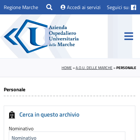
Regione Marche
Accedi ai servizi
Seguici su:
HOME
»
A.O.U. DELLE MARCHE
»
PERSONALE
Personale
Cerca in questo archivio
Nominativo