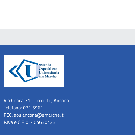
Via Conca 71 - Torrette, Ancona
Telefono:
071 5961
PEC:
aou.ancona@emarche.it
P.Iva e C.F. 01464630423