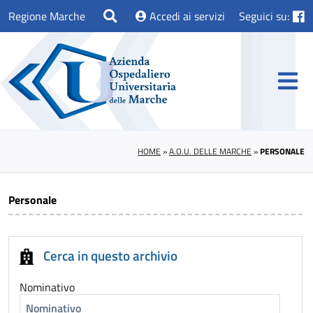
Regione Marche
Accedi ai servizi
Seguici su:
HOME
»
A.O.U. DELLE MARCHE
»
PERSONALE
Personale
Cerca in questo archivio
Nominativo