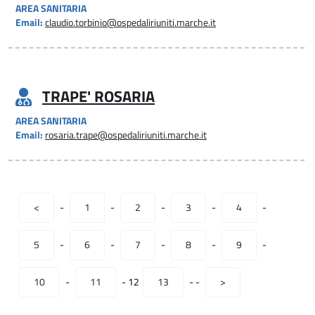
AREA SANITARIA
Email:
claudio.torbinio@ospedaliriuniti.marche.it
TRAPE' ROSARIA
AREA SANITARIA
Email:
rosaria.trape@ospedaliriuniti.marche.it
<
-
1
-
2
-
3
-
4
-
5
-
6
-
7
-
8
-
9
-
10
-
11
-
12
13
-
-
>