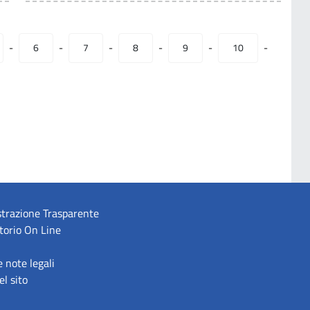
-
6
-
7
-
8
-
9
-
10
-
trazione Trasparente
torio On Line
e note legali
l sito