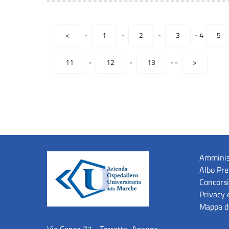
<
-
1
-
2
-
3
-
4
5
11
-
12
-
13
-
-
>
Amminis
Albo Pre
Concorsi
Privacy 
Mappa de