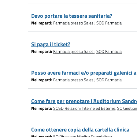
Devo portare la tessera sanitaria?
Nei reparti:
Farmacia presso Salesi
,
SOD Farmacia
Si paga il ticket?
Nei reparti:
Farmacia presso Salesi
,
SOD Farmacia
Posso avere farmaci e/o preparati galenici
Nei reparti:
Farmacia presso Salesi
,
SOD Farmacia
Come fare per prenotare l'Auditorium Sandro
Nei reparti:
SOSD Relazioni Interne ed Esterne
,
SO Gestion
Come ottenere copia della cartella clinica
Nei reparti:
SO Direzione Medica Ospedaliera