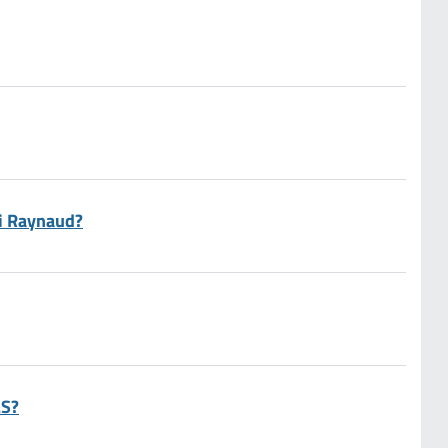
di Raynaud?
LS?