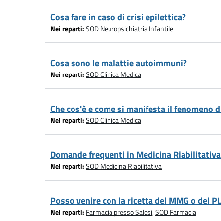
Cosa fare in caso di crisi epilettica?
Nei reparti:
SOD Neuropsichiatria Infantile
Cosa sono le malattie autoimmuni?
Nei reparti:
SOD Clinica Medica
Che cos'è e come si manifesta il fenomeno 
Nei reparti:
SOD Clinica Medica
Domande frequenti in Medicina Riabilitativa
Nei reparti:
SOD Medicina Riabilitativa
Posso venire con la ricetta del MMG o del P
Nei reparti:
Farmacia presso Salesi
,
SOD Farmacia