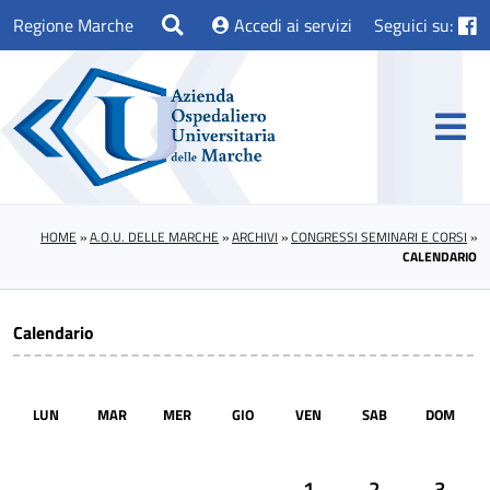
Regione Marche
Accedi ai servizi
Seguici su:
HOME
»
A.O.U. DELLE MARCHE
»
ARCHIVI
»
CONGRESSI SEMINARI E CORSI
»
CALENDARIO
Calendario
LUN
MAR
MER
GIO
VEN
SAB
DOM
1
2
3