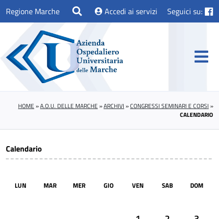
Regione Marche
Accedi ai servizi
Seguici su:
HOME
»
A.O.U. DELLE MARCHE
»
ARCHIVI
»
CONGRESSI SEMINARI E CORSI
»
CALENDARIO
Calendario
LUN
MAR
MER
GIO
VEN
SAB
DOM
1
2
3