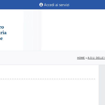
Accedi ai servizi
HOME
»
A.O.U. DELL