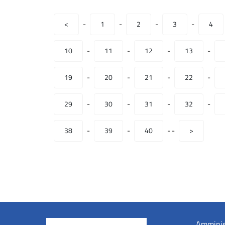
<
-
1
-
2
-
3
-
4
10
-
11
-
12
-
13
-
19
-
20
-
21
-
22
-
29
-
30
-
31
-
32
-
38
-
39
-
40
-
-
>
Amminis