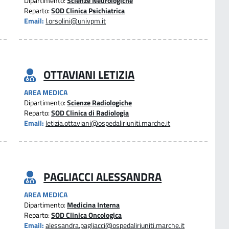
Dipartimento:
Scienze Neurologiche
Reparto:
SOD Clinica Psichiatrica
Email:
l.orsolini@univpm.it
OTTAVIANI LETIZIA
AREA MEDICA
Dipartimento:
Scienze Radiologiche
Reparto:
SOD Clinica di Radiologia
Email:
letizia.ottaviani@ospedaliriuniti.marche.it
PAGLIACCI ALESSANDRA
AREA MEDICA
Dipartimento:
Medicina Interna
Reparto:
SOD Clinica Oncologica
Email:
alessandra.pagliacci@ospedaliriuniti.marche.it