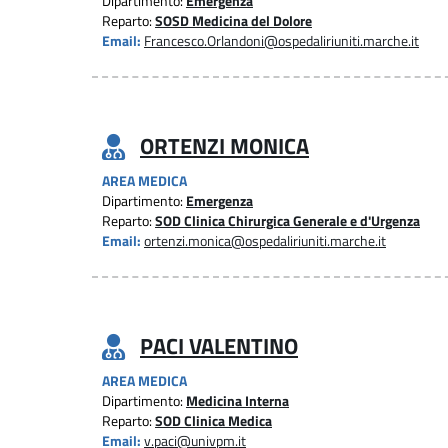
Dipartimento:
Emergenza
Reparto:
SOSD Medicina del Dolore
Email:
Francesco.Orlandoni@ospedaliriuniti.marche.it
ORTENZI MONICA
AREA MEDICA
Dipartimento:
Emergenza
Reparto:
SOD Clinica Chirurgica Generale e d'Urgenza
Email:
ortenzi.monica@ospedaliriuniti.marche.it
PACI VALENTINO
AREA MEDICA
Dipartimento:
Medicina Interna
Reparto:
SOD Clinica Medica
Email:
v.paci@univpm.it