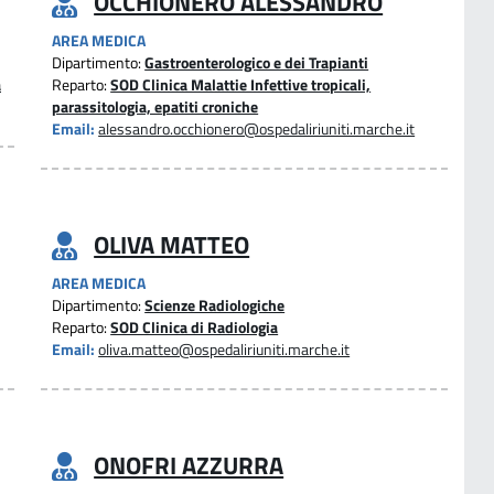
OCCHIONERO ALESSANDRO
AREA MEDICA
Dipartimento:
Gastroenterologico e dei Trapianti
a
Reparto:
SOD Clinica Malattie Infettive tropicali,
parassitologia, epatiti croniche
Email:
alessandro.occhionero@ospedaliriuniti.marche.it
OLIVA MATTEO
AREA MEDICA
Dipartimento:
Scienze Radiologiche
Reparto:
SOD Clinica di Radiologia
Email:
oliva.matteo@ospedaliriuniti.marche.it
ONOFRI AZZURRA