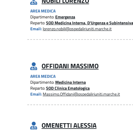
NOBILI LORENZO
AREA MEDICA
Dipartimento:
Emergenza
Reparto:
SOD Medicina Interna, D'Urgenza e Subintensiv
Email:
lorenzo.nobili@ospedaliriuniti.marche.it
OFFIDANI MASSIMO
AREA MEDICA
Dipartimento:
Medicina Interna
Reparto:
SOD Clinica Ematologica
Email:
Massimo.Offidani@ospedaliriuniti.marche.it
OMENETTI ALESSIA