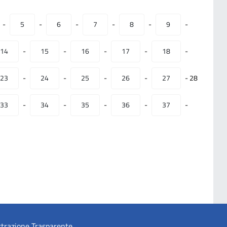
-
5
-
6
-
7
-
8
-
9
-
14
-
15
-
16
-
17
-
18
-
23
-
24
-
25
-
26
-
27
-
28
33
-
34
-
35
-
36
-
37
-
trazione Trasparente