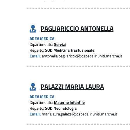
PAGLIARICCIO ANTONELLA
AREA MEDICA
Dipartimento:
Servizi
Reparto:
SOD Medicina Trasfusionale
Email:
antonella.pagliariccio@ospedaliriuniti.marche.it
PALAZZI MARIA LAURA
AREA MEDICA
Dipartimento:
Materno Infantile
Reparto:
SOD Neonatologia
Email:
marialaura.palazzi@ospedaliriuniti.marche.it