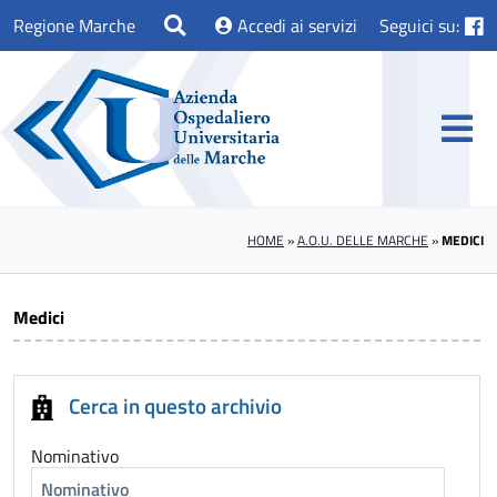
Regione Marche
Accedi ai servizi
Seguici su:
HOME
»
A.O.U. DELLE MARCHE
»
MEDICI
Medici
Cerca in questo archivio
Nominativo