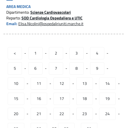
AREA MEDICA
Dipartimento:
Scienze Cardiovascolari
Reparto:
SOD Cardiologia Ospedaliera e UTIC
Email:
Elisa.Nicolini@ospedaliriuniti.marche.it
<
-
1
-
2
-
3
-
4
-
5
-
6
-
7
-
8
-
9
-
10
-
11
-
12
-
13
-
14
-
15
-
16
-
17
-
18
-
19
-
20
-
21
-
22
-
23
-
24
-