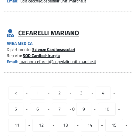
Email:
lucia.cecchi@ospedaliriuniti.marche.it
CEFARELLI MARIANO
AREA MEDICA
Dipartimento:
Scienze Cardiovascolari
Reparto:
SOD Cardiochirurgia
Email:
mariano.cefarelli@ospedaliriuniti.marche.it
<
-
1
-
2
-
3
-
4
-
5
-
6
-
7
-
8
9
-
10
-
11
-
12
-
13
-
14
-
15
-