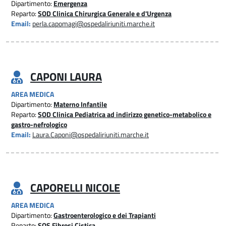
Dipartimento:
Emergenza
Reparto:
SOD Clinica Chirurgica Generale e d'Urgenza
Email:
perla.capomagi@ospedaliriuniti.marche.it
CAPONI LAURA
AREA MEDICA
Dipartimento:
Materno Infantile
Reparto:
SOD Clinica Pediatrica ad indirizzo genetico-metabolico e
gastro-nefrologico
Email:
Laura.Caponi@ospedaliriuniti.marche.it
CAPORELLI NICOLE
AREA MEDICA
Dipartimento:
Gastroenterologico e dei Trapianti
Reparto:
SOS Fibrosi Cistica