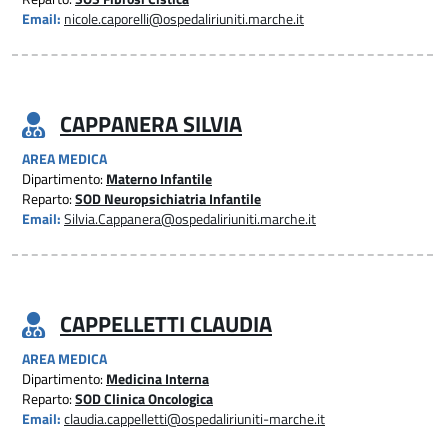
Email:
nicole.caporelli@ospedaliriuniti.marche.it
CAPPANERA SILVIA
AREA MEDICA
Dipartimento:
Materno Infantile
Reparto:
SOD Neuropsichiatria Infantile
Email:
Silvia.Cappanera@ospedaliriuniti.marche.it
CAPPELLETTI CLAUDIA
AREA MEDICA
Dipartimento:
Medicina Interna
Reparto:
SOD Clinica Oncologica
Email:
claudia.cappelletti@ospedaliriuniti-marche.it