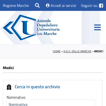
Regione Marche
Accedi ai servizi
Seguici su:
HOME
»
A.O.U. DELLE MARCHE
»
MEDICI
Medici
Cerca in questo archivio
Nominativo